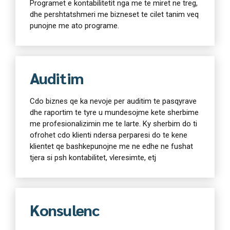
Programet e kontabilitetit nga me te miret ne treg,
dhe pershtatshmeri me bizneset te cilet tanim veq
punojne me ato programe.
Auditim
Cdo biznes qe ka nevoje per auditim te pasqyrave
dhe raportim te tyre u mundesojme kete sherbime
me profesionalizimin me te larte. Ky sherbim do ti
ofrohet cdo klienti ndersa perparesi do te kene
klientet qe bashkepunojne me ne edhe ne fushat
tjera si psh kontabilitet, vleresimte, etj
Konsulenc