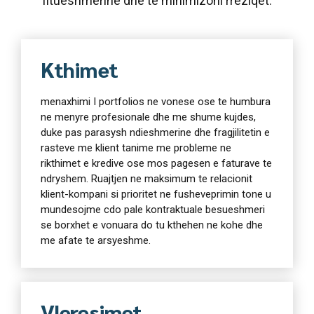
fitueshmërinë dhe të minimizoni rreziqet.
Kthimet
menaxhimi I portfolios ne vonese ose te humbura
ne menyre profesionale dhe me shume kujdes,
duke pas parasysh ndieshmerine dhe fragjilitetin e
rasteve me klient tanime me probleme ne
rikthimet e kredive ose mos pagesen e faturave te
ndryshem. Ruajtjen ne maksimum te relacionit
klient-kompani si prioritet ne fusheveprimin tone u
mundesojme cdo pale kontraktuale besueshmeri
se borxhet e vonuara do tu kthehen ne kohe dhe
me afate te arsyeshme.
Vleresimet