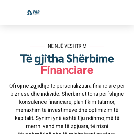
NË NJË VËSHTRIM
Të gjitha Shërbime
Financiare
Ofrojmë zgjidhje të personalizuara financiare për
biznese dhe individë. Shërbimet tona përfshijnë
konsulencë financiare, planifikim tatimor,
menaxhim të investimeve dhe optimizim të
kapitalit. Synimi ynë është t’ju ndihmojmë të
merrni vendime të zgjuara, të rrisni