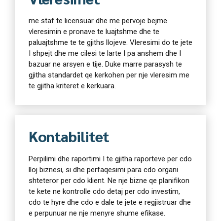
me staf te licensuar dhe me pervoje bejme
vleresimin e pronave te luajtshme dhe te
paluajtshme te te gjiths llojeve. Vleresimi do te jete
I shpejt dhe me cilesi te larte I pa anshem dhe I
bazuar ne arsyen e tije. Duke marre parasysh te
gjitha standardet qe kerkohen per nje vleresim me
te gjitha kriteret e kerkuara.
Kontabilitet
Perpilimi dhe raportimi I te gjitha raporteve per cdo
lloj biznesi, si dhe perfaqesimi para cdo organi
shteteror per cdo klient. Ne nje bizne qe planifikon
te kete ne kontrolle cdo detaj per cdo investim,
cdo te hyre dhe cdo e dale te jete e regjistruar dhe
e perpunuar ne nje menyre shume efikase.